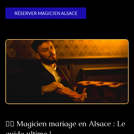
RÉSERVER MAGICIEN ALSACE
👰‍♀️ Magicien mariage en Alsace : Le
guide ultime !