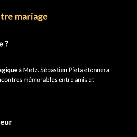
otre mariage
e ?
magique
à Metz. Sébastien Pieta étonnera
 rencontres mémorables entre amis et
neur