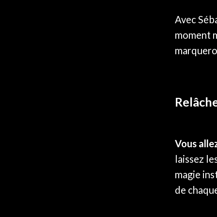
Avec Séba
moment ma
marquer
Relâche
Vous alle
laissez l
magie ins
de chaque