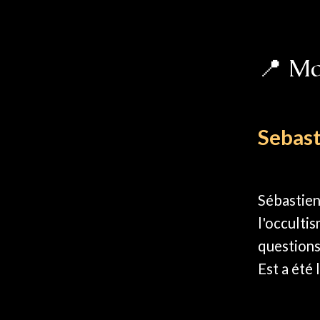
📍 Ma
Sebast
Sébastien
l'occultis
questions
Est a été 