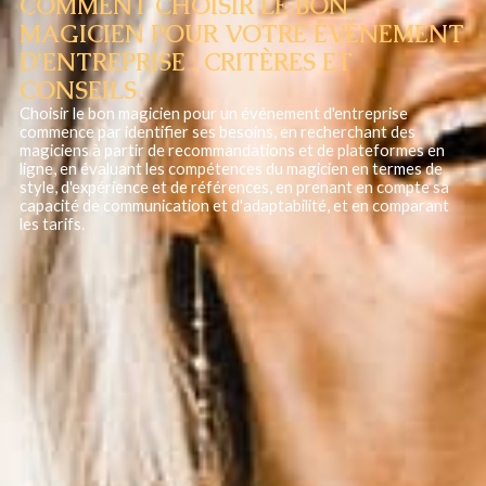
COMMENT CHOISIR LE BON
MAGICIEN POUR VOTRE ÉVÉNEMENT
D'ENTREPRISE : CRITÈRES ET
CONSEILS
Choisir le bon magicien pour un événement d'entreprise
commence par identifier ses besoins, en recherchant des
magiciens à partir de recommandations et de plateformes en
ligne, en évaluant les compétences du magicien en termes de
style, d'expérience et de références, en prenant en compte sa
capacité de communication et d'adaptabilité, et en comparant
les tarifs.