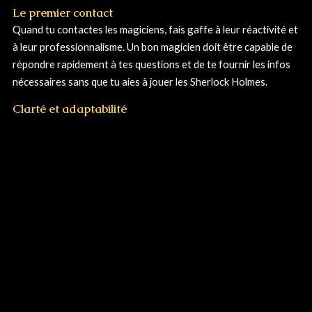
Le premier contact
Quand tu contactes les magiciens, fais gaffe à leur réactivité et
à leur professionnalisme. Un bon magicien doit être capable de
répondre rapidement à tes questions et de te fournir les infos
nécessaires sans que tu aies à jouer les Sherlock Holmes.
Clarté et adaptabilité
Un magicien de talent, c'est aussi quelqu'un qui sait s'adapter à
tes besoins. Assure-toi qu'il est capable de personnaliser son
spectacle en fonction de tes attentes et qu'il peut travailler en
harmonie avec les autres prestataires de ton événement.
RESERVE SEBASTIEN PIETA